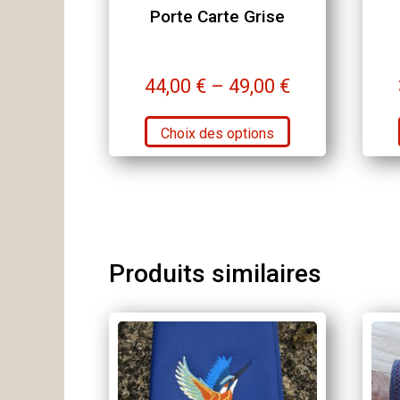
Porte Carte Grise
44,00
€
–
49,00
€
Ce
Choix des options
produit
a
plusieurs
variations.
Les
options
Produits similaires
peuvent
être
choisies
sur
la
page