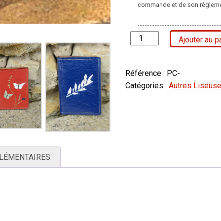
commande et de son règleme
quantité
Ajouter au p
de
Porte-
cartes
Référence :
PC-
Catégories :
Autres Liseuses
LÉMENTAIRES