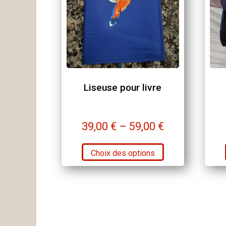
du
produit
Liseuse pour livre
39,00
€
–
59,00
€
Ce
Choix des options
produit
a
plusieurs
variations.
Les
options