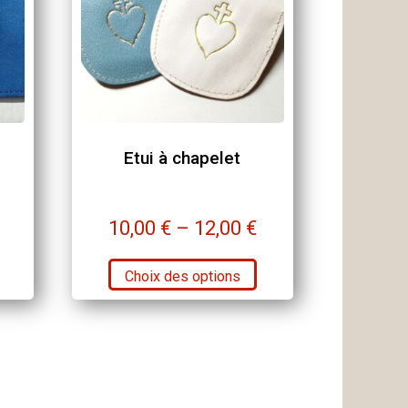
du
produit
Etui à chapelet
10,00
€
–
12,00
€
Ce
Ce
Choix des options
produit
produit
a
a
plusieurs
plusieurs
variations.
variations.
Les
Les
options
options