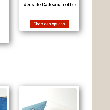
Idées de Cadeaux à offrir
Choix des options
Ce
produit
a
plusieurs
variations.
Les
options
peuvent
être
choisies
sur
la
page