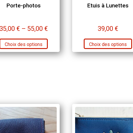
Porte-photos
Etuis à Lunettes
35,00
€
–
55,00
€
39,00
€
Ce
Choix des options
Choix des options
produit
a
plusieurs
variations.
Les
options
peuvent
être
choisies
sur
la
page