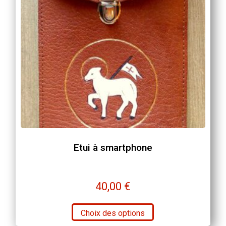
choisies
sur
la
page
du
produit
Etui à smartphone
40,00
€
Ce
Choix des options
produit