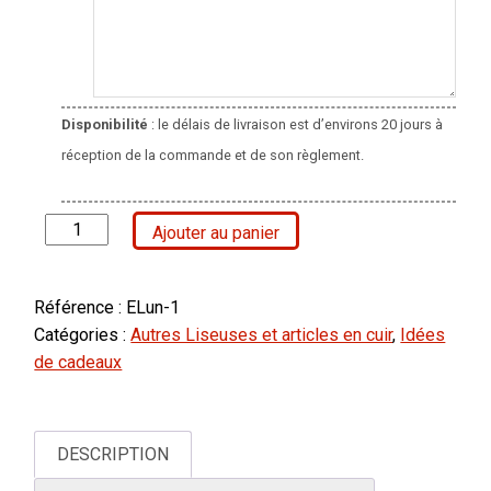
Disponibilité
: le délais de livraison est d’environs 20 jours à
réception de la commande et de son règlement.
quantité
Ajouter au panier
de
Etuis
à
Référence :
ELun-1
Lunettes
Catégories :
Autres Liseuses et articles en cuir
,
Idées
de cadeaux
DESCRIPTION