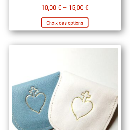
10,00
€
–
15,00
€
Ce
Choix des options
produit
a
plusieurs
variations.
Les
options
peuvent
être
choisies
sur
la
page
du
produit