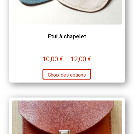
Etui à chapelet
10,00
€
–
12,00
€
Ce
Choix des options
produit
a
plusieurs
variations.
Les
options
peuvent
être