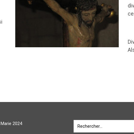
di
t.
ce
si
Di
Al
e Marie 2024