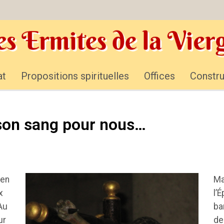
at
Propositions spirituelles
Offices
Constru
 son sang pour nous…
 en
Ma
x
l’
Au
ba
ur
de