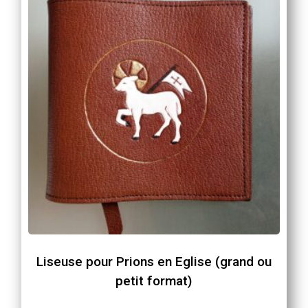
options
peuvent
être
choisies
sur
la
page
du
produit
Liseuse pour Prions en Eglise (grand ou
petit format)