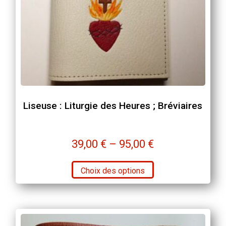
page
du
produit
Liseuse : Liturgie des Heures ; Bréviaires
39,00
€
–
95,00
€
Ce
Choix des options
produit
a
plusieurs
variations.
Les