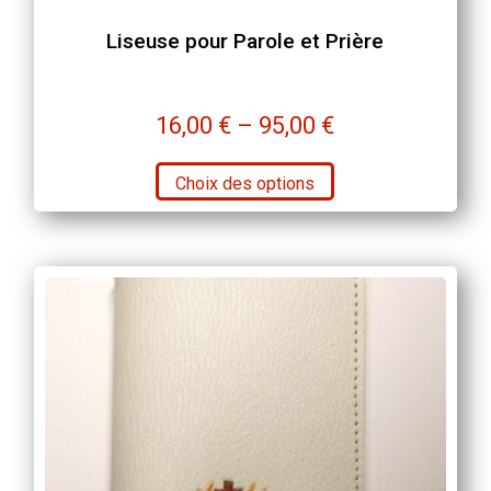
Liseuse pour Parole et Prière
16,00
€
–
95,00
€
Ce
Choix des options
produit
a
plusieurs
variations.
Les
options
peuvent
être
choisies
sur
la