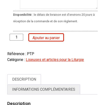
Disponibilité
: le délais de livraison est d’environs 20 jours à
réception de la commande et de son règlement.
quantité
Ajouter au panier
de
Liseuse
pour
Référence :
PTP
Prière
Catégorie :
Liseuses et articles pour la Liturgie
du
Temps
Présent
DESCRIPTION
(PTP)
INFORMATIONS COMPLÉMENTAIRES
Description