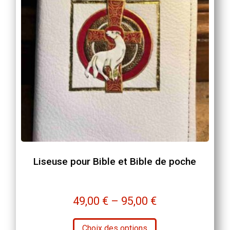
Liseuse pour Bible et Bible de poche
49,00
€
–
95,00
€
Ce
Choix des options