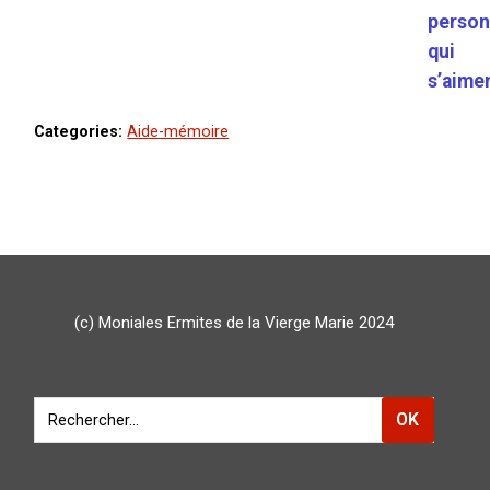
perso
qui
s’aime
Categories:
Aide-mémoire
(c) Moniales Ermites de la Vierge Marie 2024